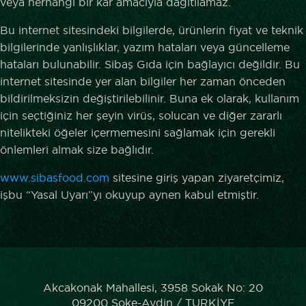
veya herhangi bir kâr amacıyla dağıtılamaz.
Bu internet sitesindeki bilgilerde, ürünlerin fiyat ve teknik
bilgilerinde yanlışlıklar, yazım hataları veya güncelleme
hataları bulunabilir. Sibaş Gıda için bağlayıcı değildir. Bu
internet sitesinde yer alan bilgiler her zaman önceden
bildirilmeksizin değiştirilebilinir. Buna ek olarak, kullanım
için seçtiğiniz her şeyin virüs, solucan ve diğer zararlı
nitelikteki öğeler içermemesini sağlamak için gerekli
önlemleri almak size bağlıdır.
www.sibasfood.com
sitesine giriş yapan ziyaretçimiz,
işbu “Yasal Uyarı”yı okuyup aynen kabul etmiştir.
Akcakonak Mahallesi, 3958 Sokak No: 20
09200 Soke-Aydin / TURKİYE